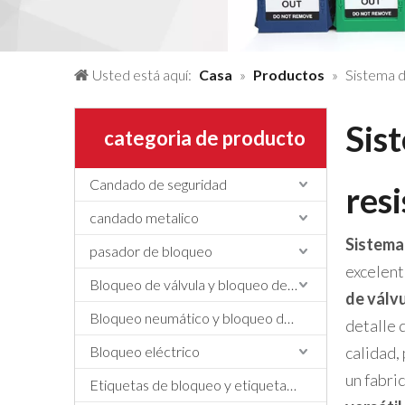
Usted está aquí:
Casa
»
Productos
»
Sistema d
Sis
categoria de producto
Candado de seguridad
resi
candado metalico
Sistema 
pasador de bloqueo
excelent
Bloqueo de válvula y bloqueo de manguera
de válvu
Bloqueo neumático y bloqueo de cilindros
detalle 
Bloqueo eléctrico
calidad,
un fabri
Etiquetas de bloqueo y etiquetado, etiquetas y letreros