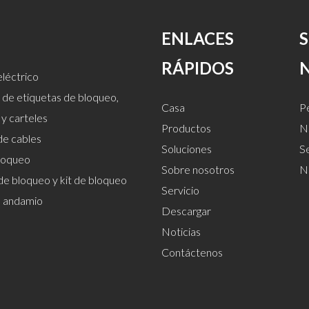
ENLACES
RÁPIDOS
léctrico
 de etiquetas de bloqueo,
Casa
Pe
 y carteles
Productos
Nu
de cables
Soluciones
S
loqueo
Sobre nosotros
N
de bloqueo y kit de bloqueo
Servicio
el andamio
Descargar
Noticias
Contáctenos