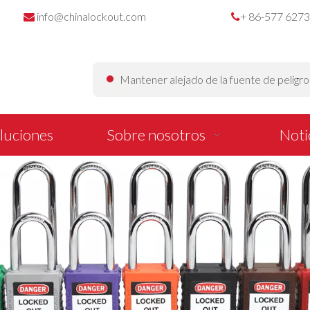
info@chinalockout.com
+ 86-577 627


Mantener alejado de la fuente de peligr
luciones
Sobre nosotros
Noti