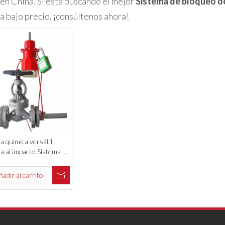
en China. Si está buscando el mejor
Sistema de bloqueo de
a bajo precio, ¡consúltenos ahora!
a química versátil
a al impacto Sistema de
 válvula universal
ñadir al carrito