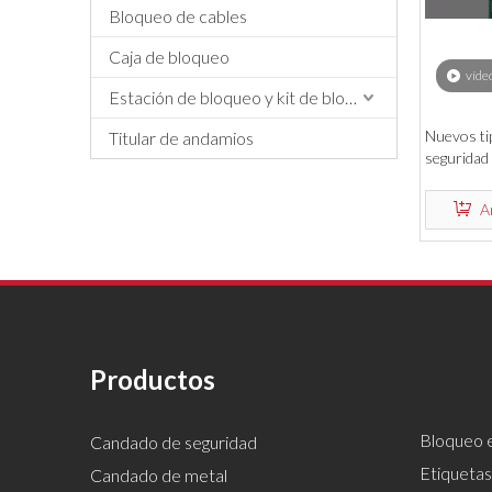
Bloqueo de cables
Caja de bloqueo
víde
Estación de bloqueo y kit de bloqueo
Nuevos ti
Titular de andamios
seguridad 
de cerradu
de metal 
A
Productos
Bloqueo e
Candado de seguridad
Etiquetas
Candado de metal