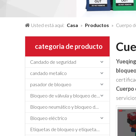
Usted está aquí:
Casa
»
Productos
»
Cuerpo d
Cue
categoria de producto
Yueqing
Candado de seguridad
bloqueo
candado metalico
certific
pasador de bloqueo
Cuerpo 
Bloqueo de válvula y bloqueo de manguera
servicio
Bloqueo neumático y bloqueo de cilindros
Bloqueo eléctrico
Etiquetas de bloqueo y etiquetado, etiquetas y letreros