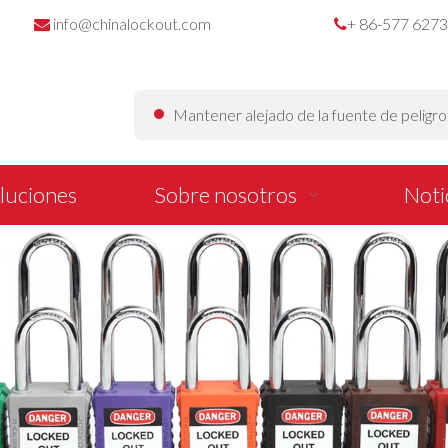
info@chinalockout.com
+ 86-577 627


Mantener alejado de la fuente de peligr
luciones
Sobre nosotros
Noti