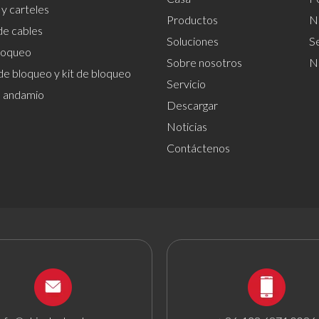
 y carteles
Productos
Nu
de cables
Soluciones
S
loqueo
Sobre nosotros
N
de bloqueo y kit de bloqueo
Servicio
el andamio
Descargar
Noticias
Contáctenos