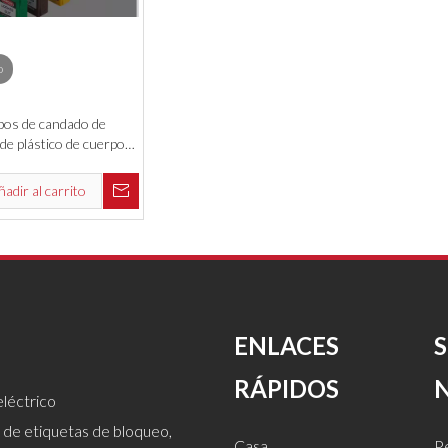
o
pos de candado de
de plástico de cuerpo
ra de ABS con grillete
de acero
ñadir al carrito
ENLACES
RÁPIDOS
léctrico
 de etiquetas de bloqueo,
Casa
Pe