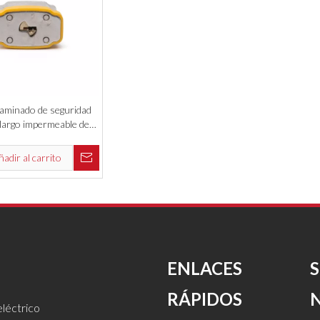
aminado de seguridad
e largo impermeable de
 chino
ñadir al carrito
ENLACES
RÁPIDOS
léctrico