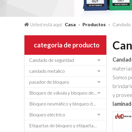
Usted está aquí:
Casa
»
Productos
»
Candado 
Can
categoria de producto
Candado
Candado de seguridad
materias
candado metalico
Somos pe
pasador de bloqueo
brindarl
Bloqueo de válvula y bloqueo de manguera
y provee
laminad
Bloqueo neumático y bloqueo de cilindros
Bloqueo eléctrico
Etiquetas de bloqueo y etiquetado, etiquetas y letreros