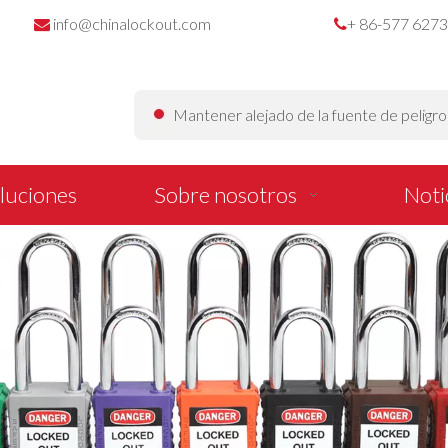
info@chinalockout.com
+ 86-577 627


Mantener alejado de la fuente de peligr
luciones
Sobre nosotros
Noti