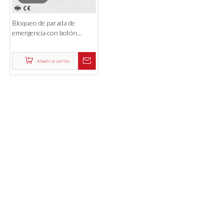
vídeo
Bloqueo de parada de
emergencia con botón
pulsador eléctrico de
seguridad de alta resistencia
Añadir al carrito
Productos
ENLACES RÁPIDOS