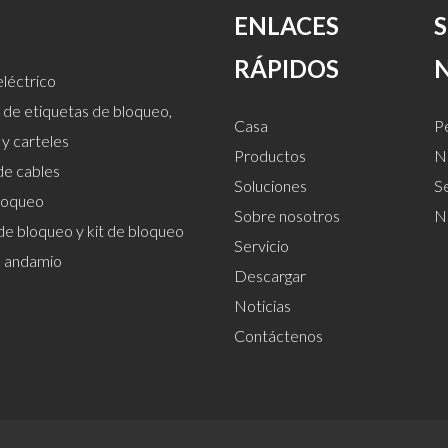
ENLACES
RÁPIDOS
léctrico
 de etiquetas de bloqueo,
Casa
Pe
 y carteles
Productos
Nu
de cables
Soluciones
S
loqueo
Sobre nosotros
N
de bloqueo y kit de bloqueo
Servicio
el andamio
Descargar
Noticias
Contáctenos