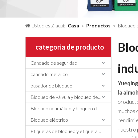
Usted está aquí:
Casa
»
Productos
»
Bloqueo d
Blo
categoria de producto
Candado de seguridad
ind
candado metalico
Yueqing
pasador de bloqueo
la almoh
Bloqueo de válvula y bloqueo de manguera
producto
Bloqueo neumático y bloqueo de cilindros
muchos c
Bloqueo eléctrico
rendimie
nuestro 
Etiquetas de bloqueo y etiquetado, etiquetas y letreros