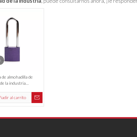
d de la industria
, puede consultarnos ahora, ¡le respond
o
 de almohadilla de
de la industria
de aluminio con llaves
ratos
ñadir al carrito