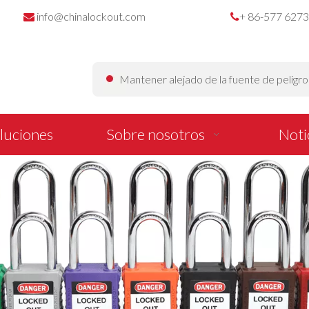
info@chinalockout.com
+ 86-577 627


Mantener alejado de la fuente de peligr
luciones
Sobre nosotros
Noti