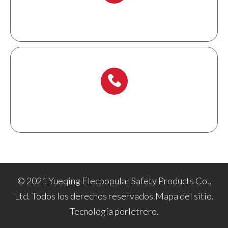
+ 86-138 6871 0086
+ 86-577 6273 6728
© 2021 Yueqing Elecpopular Safety Products Co.,
Ltd. Todos los derechos reservados.
Mapa del sitio
.
Tecnología por
letrero
.