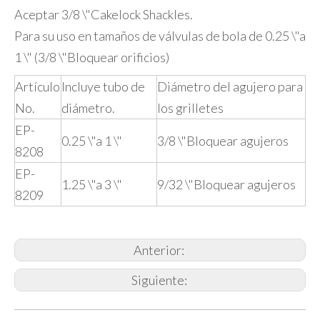
Aceptar 3/8 \"Cakelock Shackles.
Para su uso en tamaños de válvulas de bola de 0.25 \"a
1 \" (3/8 \"Bloquear orificios)
Artículo
Incluye tubo de
Diámetro del agujero para
No.
diámetro.
los grilletes
EP-
0.25 \"a 1 \"
3/8 \"Bloquear agujeros
8208
EP-
1.25 \"a 3 \"
9/32 \"Bloquear agujeros
8209
Anterior:
Siguiente: