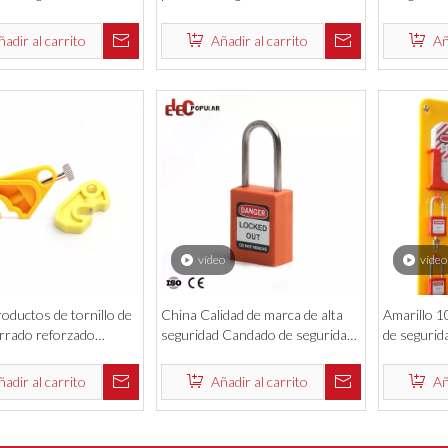
eléctrico de la fábrica
aislamiento delgado de la mejor
de diámetr
calidad
ñadir al carrito
Añadir al carrito
Añ
vídeo
vídeo
oductos de tornillo de
China Calidad de marca de alta
Amarillo 1
errado reforzado
seguridad Candado de seguridad
de segurida
 de seguridad eléctrica
de nylon Candado Baratos
estación d
ñadir al carrito
Añadir al carrito
Añ