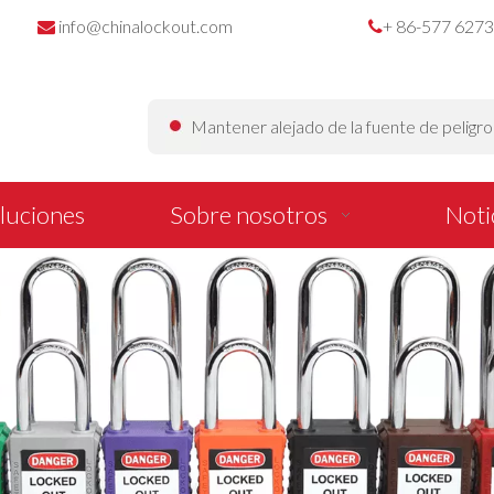
info@chinalockout.com
+ 86-577 627


Mantener alejado de la fuente de peligr
luciones
Sobre nosotros
Noti