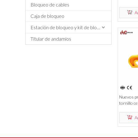
Bloqueo de cables
del cierre 
del OEM
A
Caja de bloqueo
Estación de bloqueo y kit de bloqueo
Titular de andamios
Nuevos pr
tornillo c
robusto PA
disyuntor
A