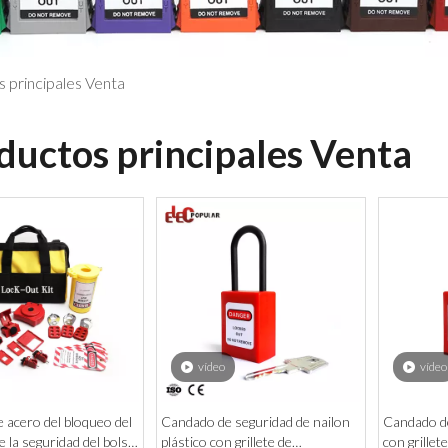
 principales Venta
ductos principales Venta
vídeo
vídeo
 acero del bloqueo del
Candado de seguridad de nailon
Candado de
 la seguridad del bolso
plástico con grillete de
con grillet