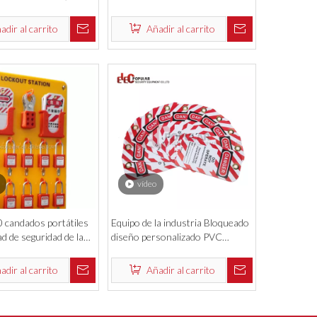
o OEM de alta calidad
Candados Candlocks Canda
adir al carrito
Añadir al carrito
vídeo
0 candados portátiles
Equipo de la industria Bloqueado
d de seguridad de la
diseño personalizado PVC
e etiqueta
Etiquetas de PVC Bloqueo de
seguridad Etiquetado
adir al carrito
Añadir al carrito