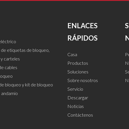
ENLACES
RÁPIDOS
léctrico
 de etiquetas de bloqueo,
Casa
Pe
 y carteles
Productos
Nu
de cables
Soluciones
S
loqueo
Sobre nosotros
N
de bloqueo y kit de bloqueo
Servicio
el andamio
Descargar
Noticias
Contáctenos