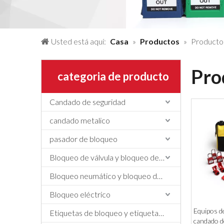
Usted está aquí:
Casa
»
Productos
»
Productos
Pro
categoria de producto
Candado de seguridad
candado metalico
pasador de bloqueo
Bloqueo de válvula y bloqueo de manguera
Bloqueo neumático y bloqueo de cilindros
Bloqueo eléctrico
Equipos de
Etiquetas de bloqueo y etiquetado, etiquetas y letreros
candado de