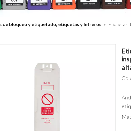
s de bloqueo y etiquetado, etiquetas y letreros
»
Etiquetas d
Eti
ins
alt
Col
Anc
etiq
Mat