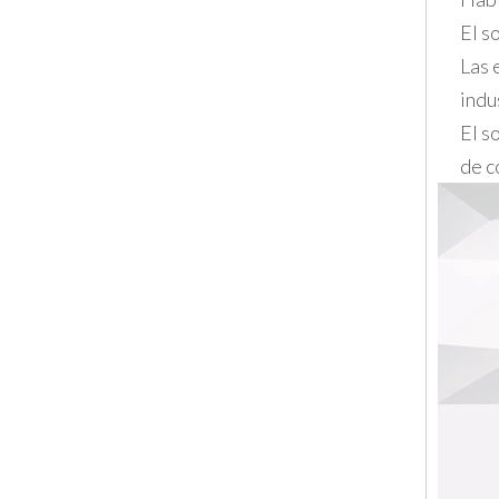
El s
Las 
indu
El s
de c