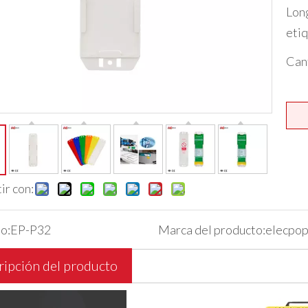
Lon
etiq
Can
r con:
o:
EP-P32
Marca del producto:
elecpop
ipción del producto