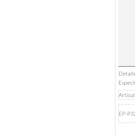
Detall
Especi
Artícu
EP-P3