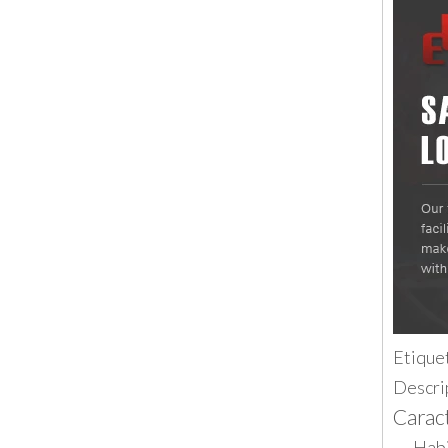
Etiquet
Descri
Caract
Habi