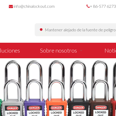
info@chinalockout.com
+ 86-577 627


Mantener alejado de la fuente de peligr
luciones
Sobre nosotros
Noti