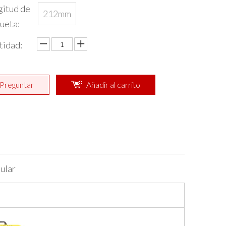
gitud de
212mm
ueta:
tidad:
Preguntar
Añadir al carrito
ular