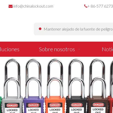
info@chinalockout.com
+ 86-577 627


Mantener alejado de la fuente de peligr
luciones
Sobre nosotros
Noti