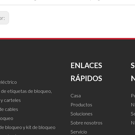
or:
ENLACES
RÁPIDOS
léctrico
 de etiquetas de bloqueo,
Casa
Pe
 y carteles
Productos
Nu
de cables
Soluciones
S
loqueo
Sobre nosotros
N
de bloqueo y kit de bloqueo
Servicio