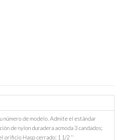
a su número de modelo. Admite el estándar
cción de nylon duradera acmoda 3 candados;
orificio Hasp cerrado: 1 1/2 ''