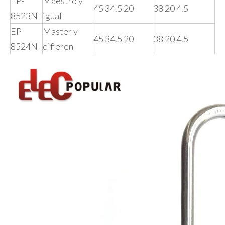
EP-
Maestro y
45 34.5 20
38 20 4.5
8523N
igual
EP-
Master y
45 34.5 20
38 20 4.5
8524N
difieren