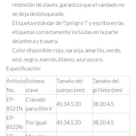
retención de claves, garantiza que el candado no
se deja desbloqueado.
Etiqueta estándar de \"peligro \" y escriba en las
etiquetas correctamente incluidas en la parte
delantera y trasera.
Color disponible: rojo, naranja, amarillo, verde,
azul, negro, marrón, blanco, azul oscuro.
Especificación:
Artículo
Sistema
Tamaño del
Tamaño del
No.
clave
cuerpo (mm)
grillete (mm)
EP-
Clavado
45 34.5 20
38 20 4.5
8521N
para diferir
EP-
Por igual
45 34.5 20
38 20 4.5
8522N