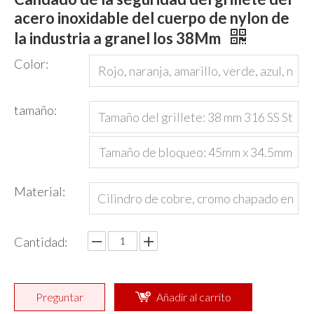
acero inoxidable del cuerpo de nylon de
la industria a granel los 38Mm
Color:
Rojo, naranja, amarillo, verde, azul, n
egro o personalizado
tamaño:
Tamaño del grillete: 38 mm 316 SS St
eel Shackle, Diámetro 4,5 mm
Tamaño de bloqueo: 45mm x 34.5mm
x 20 mm
Material:
Cilindro de cobre, cromo chapado en
acero de grillete, cuerpo de nylon
Cantidad:
Preguntar
Añadir al carrito