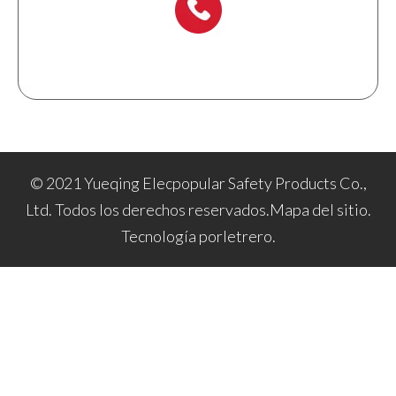
+ 86-577 6273 6728
© 2021 Yueqing Elecpopular Safety Products Co.,
Ltd. Todos los derechos reservados.
Mapa del sitio
.
Tecnología por
letrero
.