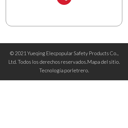
+ 86-577 6273 6728
© 2021 Yueqing Elecpopular Safety Products Co.,
Ltd. Todos los derechos reservados.
Mapa del sitio
.
Tecnología por
letrero
.