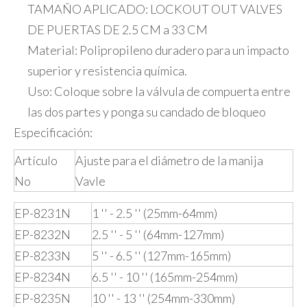
TAMAÑO APLICADO: LOCKOUT OUT VALVES
DE PUERTAS DE 2.5 CM a 33 CM
Material: Polipropileno duradero para un impacto
superior y resistencia química.
Uso: Coloque sobre la válvula de compuerta entre
las dos partes y ponga su candado de bloqueo
Especificación:
Artículo
Ajuste para el diámetro de la manija
No
Vavle
EP-8231N
1 '' - 2.5 '' (25mm-64mm)
EP-8232N
2.5 '' - 5 '' (64mm-127mm)
EP-8233N
5 '' - 6.5 '' (127mm-165mm)
EP-8234N
6.5 '' - 10 '' (165mm-254mm)
EP-8235N
10 '' - 13 '' (254mm-330mm)