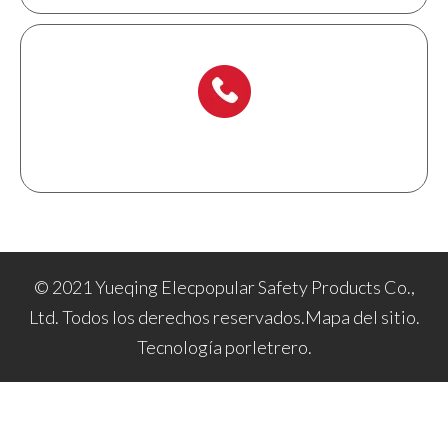
+ 86-577 6273 6728
© 2021 Yueqing Elecpopular Safety Products Co.,
Ltd. Todos los derechos reservados.
Mapa del sitio
.
Tecnología por
letrero
.