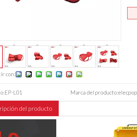
r con:
o:
EP-L01
Marca del producto:
elecpop
ipción del producto