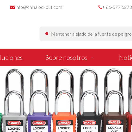
info@chinalockout.com
+ 86-577 627


Mantener alejado de la fuente de peligr
luciones
Sobre nosotros
Noti