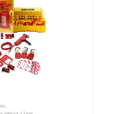
res.
s inferior a 7 mm