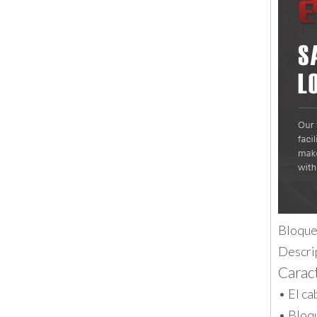
Bloque
Descri
Caract
• El ca
• Bloqu