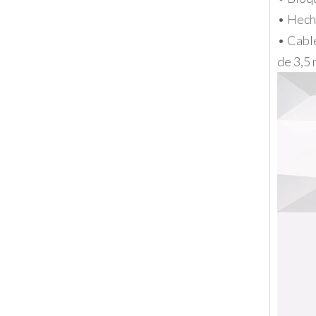
• Hecho
• Cable
de 3,5 