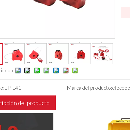
r con:
o:
EP-L41
Marca del producto:
elecpop
ipción del producto