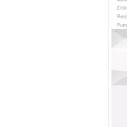
El b
Resi
Pued