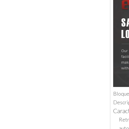
Bloqueo
Descri
Caract
Retr
auto