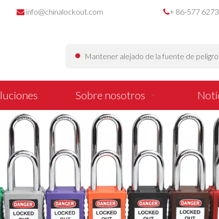
info@chinalockout.com
+ 86-577 627


Mantener alejado de la fuente de peligr
luciones
Sobre nosotros
Noti