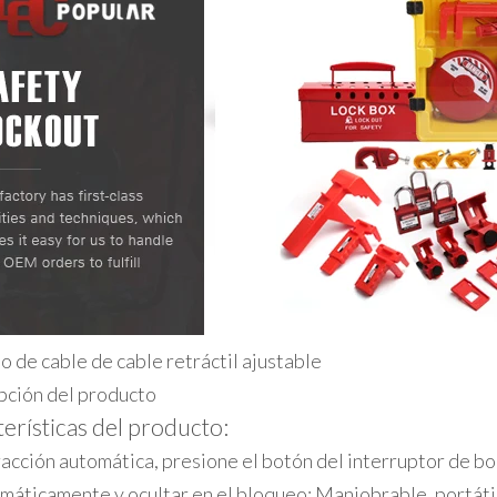
 de cable de cable retráctil ajustable
pción del producto
erísticas del producto:
acción automática, presione el botón del interruptor de bo
máticamente y ocultar en el bloqueo; Maniobrable, portáti