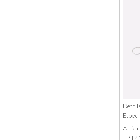
Detall
Especi
Artícu
EP-L4