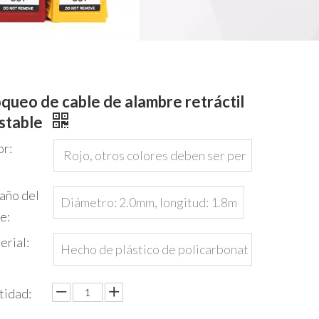
queo de cable de alambre retráctil
stable
or:
Rojo, otros colores deben ser per
sonalizados.
año del
Diámetro: 2.0mm, longitud: 1.8m
e:
erial:
Hecho de plástico de policarbonat
o
tidad: